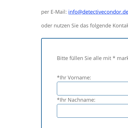
per E-Mail:
info@detectivecondor.d
oder nutzen Sie das folgende Konta
Bitte füllen Sie alle mit * mar
Bitte
*Ihr Vorname:
lasse
dieses
Feld
*Ihr Nachname:
leer.
Bitte