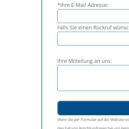
*Ihre E-Mail Adresse:
lasse
dieses
Feld
Falls Sie einen Rückruf wüns
leer.
Bitte
Ihre Mitteilung an uns:
lasse
dieses
Feld
leer.
Wenn Sie per Formular auf der Website o
den Fall von Anschlussfragen bei uns gespe